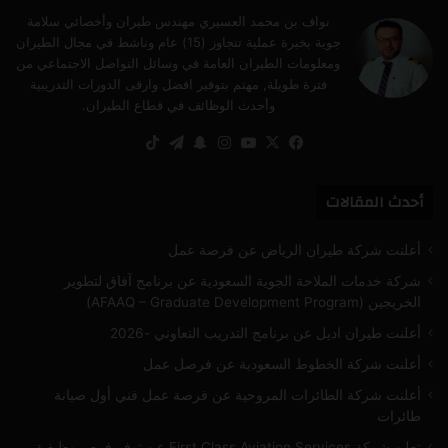
نواف بن محمد العسيري مهندس طيران وأخصائي سلامة
جوية بخبرة عملية تتجاوز (15) عام وناشط في مجال الطيران
ومعلومات الطيران العامة في وسائل التواصل الاجتماعي من
فترة طويلة, مهتم بتوفير افضل وارقى الدورات التدريبية
وأحدث الوظائف في قطاع الطيران.
‫X
فيسبوك
‫YouTube
انستقرام
سناب
تيلقرام
‫TikTok
تشات
أحدث المقالات
أعلنت شركة طيران الرياض عن فرصة عمل
شركة خدمات الملاحة الجوية السعودية عن برنامج آفاق لتطوير
الخريجين (AFAAQ – Graduate Development Program)
أعلنت طيران اديل عن برنامج التدريب التعاوني -2026
أعلنت شركة الخطوط السعودية عن فرصل عمل
أعلنت شركة الطائرات المروحية عن فرصة عمل فني أول صيانة
طائرات
تعلن شركة First Class Aviation Services عن توفر فرص وظيفية