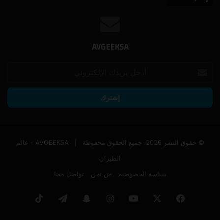
AVGEEKSA
أدخل
بريدك
الإلكتروني
© حقوق النشر 2026، جميع الحقوق محفوظة |
AVGEEKSA - عالم
الطيران
سياسة الخصوصية
من نحن
تواصل معنا
فيسبوك
‫X
‫YouTube
انستقرام
سناب
تيلقرام
‫TikTok