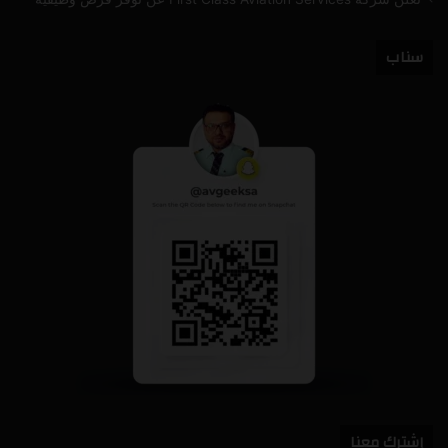
سناب
إشترك معنا