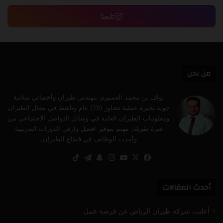
تابعنا
من نحن
نواف بن محمد العسيري مهندس طيران وأخصائي سلامة
جوية بخبرة عملية تتجاوز (15) عام وناشط في مجال الطيران
ومعلومات الطيران العامة في وسائل التواصل الاجتماعي من
فترة طويلة, مهتم بتوفير افضل وارقى الدورات التدريبية
وأحدث الوظائف في قطاع الطيران.
‫X
فيسبوك
‫YouTube
انستقرام
سناب
تيلقرام
‫TikTok
تشات
أحدث المقالات
أعلنت شركة طيران الرياض عن فرصة عمل