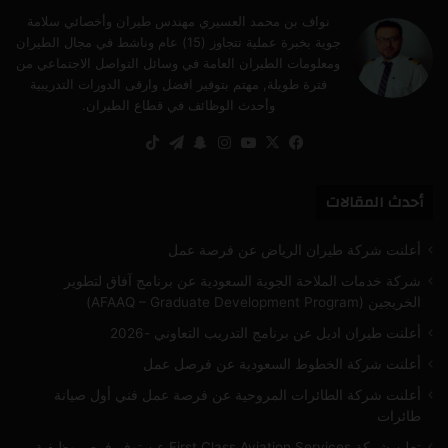
نواف بن محمد العسيري مهندس طيران وأخصائي سلامة
جوية بخبرة عملية تتجاوز (15) عام وناشط في مجال الطيران
ومعلومات الطيران العامة في وسائل التواصل الاجتماعي من
فترة طويلة, مهتم بتوفير افضل وارقى الدورات التدريبية
وأحدث الوظائف في قطاع الطيران.
‫X
فيسبوك
‫YouTube
انستقرام
سناب
تيلقرام
‫TikTok
تشات
أحدث المقالات
أعلنت شركة طيران الرياض عن فرصة عمل
شركة خدمات الملاحة الجوية السعودية عن برنامج آفاق لتطوير
الخريجين (AFAAQ – Graduate Development Program)
أعلنت طيران اديل عن برنامج التدريب التعاوني -2026
أعلنت شركة الخطوط السعودية عن فرصل عمل
أعلنت شركة الطائرات المروحية عن فرصة عمل فني أول صيانة
طائرات
تعلن شركة First Class Aviation Services عن توفر فرص وظيفية