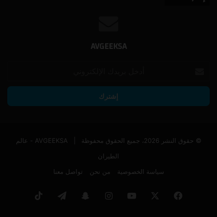
AVGEEKSA
أدخل
بريدك
الإلكتروني
© حقوق النشر 2026، جميع الحقوق محفوظة |
AVGEEKSA - عالم
الطيران
سياسة الخصوصية
من نحن
تواصل معنا
فيسبوك
‫X
‫YouTube
انستقرام
سناب
تيلقرام
‫TikTok