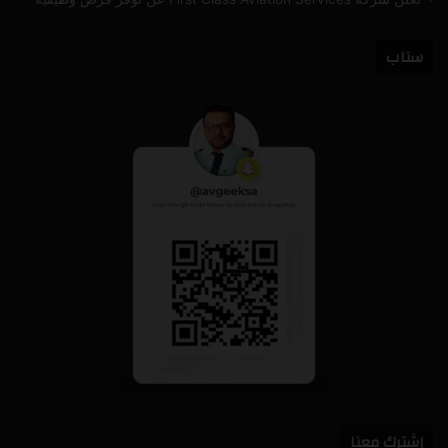
سناب
إشترك معنا