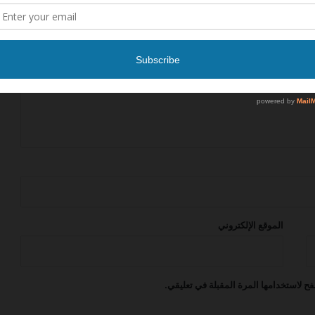
فتح باب تقديم لوظائف الضيافة الجوية
في فلاي ناس
اعلنت شركة كاتريون عن فرصة عمل في
مجال الامن
برنامج نواة للضيافة الجوية اعلنت عن
فرصة عمل
أعلنت شركة طيران الرياض عن فرصة عمل
الموقع الإلكتروني
شركة خدمات الملاحة الجوية السعودية
عن برنامج آفاق لتطوير الخريجين (AFAAQ –
Graduate Development Program)
ح لاستخدامها المرة المقبلة في تعليقي.