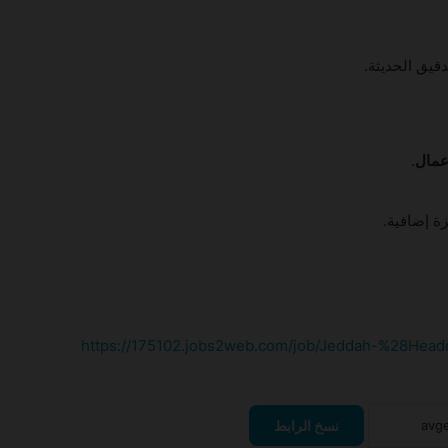
دقيق الحديثة.
أعمال
.
زة إضافية.
تعلن شركة First Class Aviation Services
عن توفر فرص وظيفية
https://175102.jobs2web.com/job/Jeddah-%28Head
برنامج التدريب الصيفي للطلاب الجامعيين
2026شركة الطائرات المروحية (THC)
نسخ الرابط