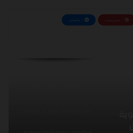
فتح باب تقديم لوظائف الضيافة الجوية
في فلاي ناس
بينتيريست
ماسنجر
اعلنت شركة كاتريون عن فرصة عمل في
مجال الامن
برنامج نواة للضيافة الجوية اعلنت عن
فرصة عمل
أعلنت شركة طيران الرياض عن فرصة عمل
شركة خدمات الملاحة الجوية السعودية
مج
عن برنامج آفاق لتطوير الخريجين (AFAAQ –
Graduate Development Program)