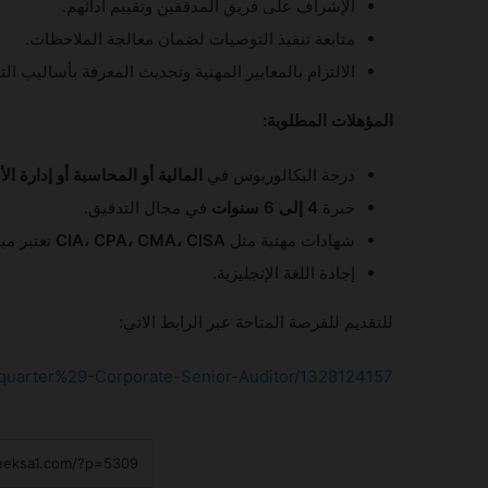
الإشراف على فريق المدققين وتقييم أدائهم.
متابعة تنفيذ التوصيات لضمان معالجة الملاحظات.
الالتزام بالمعايير المهنية وتحديث المعرفة بأساليب الت
المؤهلات المطلوبة:
درجة البكالوريوس في
المالية أو المحاسبة أو إدارة ال
خبرة
4 إلى 6 سنوات
في مجال التدقيق.
شهادات مهنية مثل
CIA، CPA، CMA، CISA
تعتبر مي
إجادة اللغة الإنجليزية.
للتقديم للفرصة المتاحة عبر الرابط الاتي:
quarter%29-Corporate-Senior-Auditor/1328124157