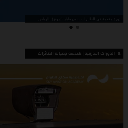
دورة مقدمة في الطائرات بدون طيار (درونز) جدة
الدورات التدريبية | هندسة وصيانة الطائرات