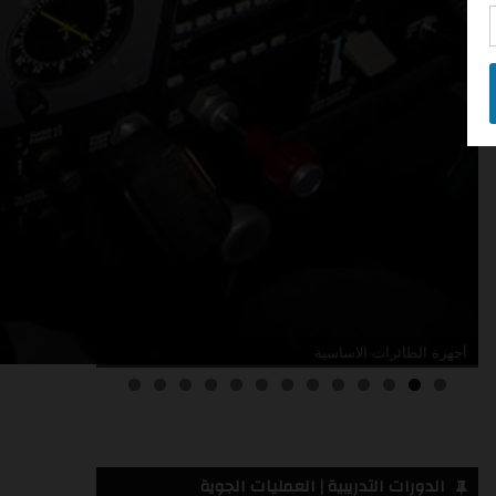
أدلة صيانة الطائرات
3
2
1
0
الدورات التدريبية | العمليات الجوية