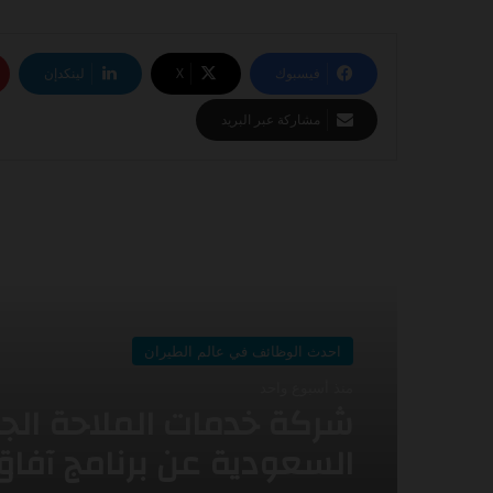
فيسبوك
‫X
لينكدإن
مشاركة عبر البريد
أقرأ التالي
احدث الوظائف في عالم الطيران
منذ أسبوعين
احدث الوظائف في عالم الطيران
أعلنت طيران اديل عن برنا
منذ أسبوع واحد
التدريب التعاوني -2026