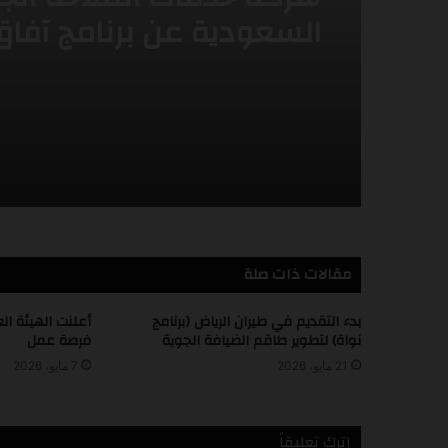
أعلنت طيران اديل عن برنا
التدريب التعاوني -2026
شركة خدمات الملاحة الج
السعودية عن برنامج آفاق
لتطوير الخريجين (AFAAQ –
Graduate Development
Program)
مقالات ذات صلة
بدء التقديم في طيران الرياض (برنامج
أعلنت الهيئة ال
نواة) لتطوير طاقم الضيافة الجوية
فرصة عمل
21 مايو، 2026
7 مايو، 2026
اترك تعليقاً