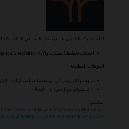
أعلنت شركة التنفيذي عن فرصة توظيفية في الرياض لكلا الج
اخصائي تخطيط العمليات والأداء (Senior Operational Planning and Performance Specialist)
المؤهلات المطلوبة :
درجة البكالوريوس في الهندسة الصناعية أو إدارة الطيرا
2-4 سنوات من الخبرة في المجال
للتقديم :
https://www.linkedin.com/jobs/view/3531661605/?
&trackingId=iIHq6kTx%2B9d05BeSI1Od6w%3D%3D