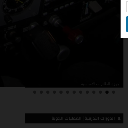
أدلة صيانة الطائرات
3
2
1
0
الدورات التدريبية | العمليات الجوية