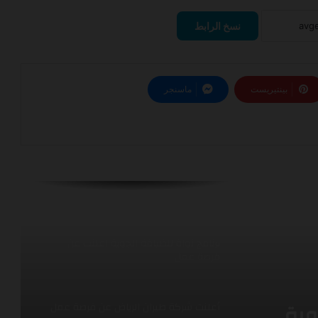
برنامج التدريب الصيفي للطلاب الجامعيين
2026شركة الطائرات المروحية (THC)
نسخ الرابط
فتح باب تقديم لوظائف الضيافة الجوية
في فلاي ناس
بينتيريست
ماسنجر
اعلنت شركة كاتريون عن فرصة عمل في
مجال الامن
برنامج نواة للضيافة الجوية اعلنت عن
فرصة عمل
أعلنت شركة طيران الرياض عن فرصة عمل
شركة خدمات الملاحة الجوية السعودية