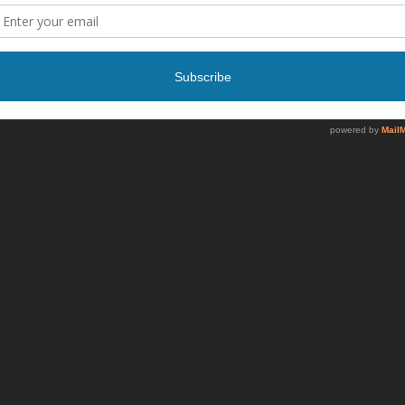
Graduate Development Program)
ح لاستخدامها المرة المقبلة في تعليقي.
أعلنت طيران اديل عن برنامج التدريب
التعاوني -2026
أعلنت شركة الخطوط السعودية عن فرصل
عمل
أعلنت شركة الطائرات المروحية عن فرصة
عمل فني أول صيانة طائرات