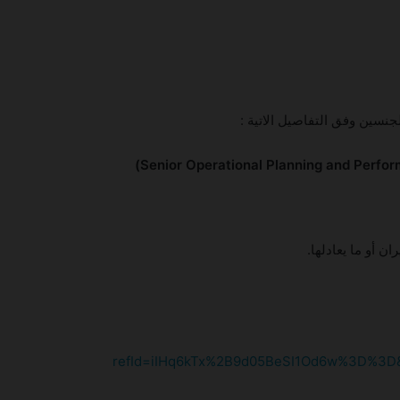
نسين وفق التفاصيل الاتية :
ن أو ما يعادلها.
تعلن شركة First Class Aviation Services
عن توفر فرص وظيفية
refId=iIHq6kTx%2B9d05BeSI1Od6w%3D%3D