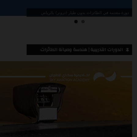
دورة مقدمة في الطائرات بدون طيار (درونز) جدة
الدورات التدريبية | هندسة وصيانة الطائرات