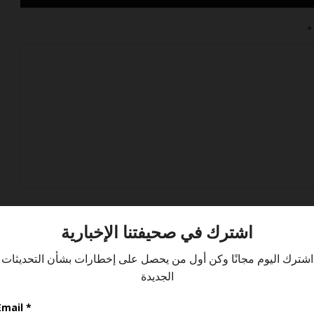
2026شركة الطائرات المروحية (THC)
*
فتح باب تقديم لوظائف الضيافة الجوية
في فلاي ناس
اعلنت شركة كاتريون عن فرصة عمل في
مجال الامن
برنامج نواة للضيافة الجوية اعلنت عن
فرصة عمل
أعلنت شركة طيران الرياض عن فرصة عمل
الموقع الإلكتروني
شركة خدمات الملاحة الجوية السعودية
عن برنامج آفاق لتطوير الخريجين (AFAAQ –