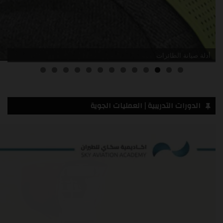
أدلة صيانة الطائرات
3
2
1
0
الدورات التدريبية | العمليات الجوية