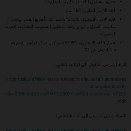
تحقيق مستوى اللغة الإنجليزية المطلوب.
الحد الأدنى للطول: 155 سم
الحد الأدنى للوصول باليد 212 سم على أصابع القدم، ويجب أن
تتناسب الطول والوزن وفقًا للمعايير السعودية للخطوط الجوية
السعودية.
اختبار اللغة الإنجليزية (STEP) من قبل مركز قياس مع درجة
عليا لا تقل عن 72.
للرجال يرجى الدخول الى الرابط التالي:
https://saudia.taleo.net/careersection/sv_externalcareerse
ction/jobdetail.ftl?
job=2300004X&tz=GMT%2B03%3A00&tzname=Asia%2FR
iyadh
للنساء يرجى الدخول الى الرابط التالي:
https://saudia.taleo.net/careersection/sv_externalcareerse