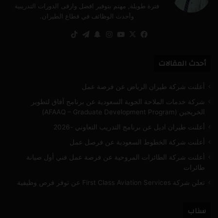
فترة طويلة, مهتم بتوفير افضل وارقى الدورات التدريبية
وأحدث الوظائف في قطاع الطيران.
‫X
فيسبوك
‫YouTube
انستقرام
سناب
تيلقرام
‫TikTok
تشات
أحدث المقالات
أعلنت شركة طيران الرياض عن فرصة عمل
شركة خدمات الملاحة الجوية السعودية عن برنامج آفاق لتطوير
الخريجين (AFAAQ – Graduate Development Program)
أعلنت طيران اديل عن برنامج التدريب التعاوني -2026
أعلنت شركة الخطوط السعودية عن فرصل عمل
أعلنت شركة الطائرات المروحية عن فرصة عمل فني أول صيانة
طائرات
تعلن شركة First Class Aviation Services عن توفر فرص وظيفية
سناب