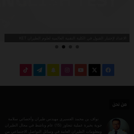
الاعداد لإختبار القبول في الكلية التقنية العالمية لعلوم الطيران KET
‫X
فيسبوك
‫YouTube
انستقرام
سناب
تيلقرام
‫TikTok
تشات
من نحن
نواف بن محمد العسيري مهندس طيران وأخصائي سلامة
جوية بخبرة عملية تتجاوز (15) عام وناشط في مجال الطيران
ومعلومات الطيران العامة في وسائل التواصل الاجتماعي من