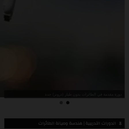
دورة مقدمة في الطائرات بدون طيار (درونز) جدة
الدورات التدريبية | هندسة وصيانة الطائرات