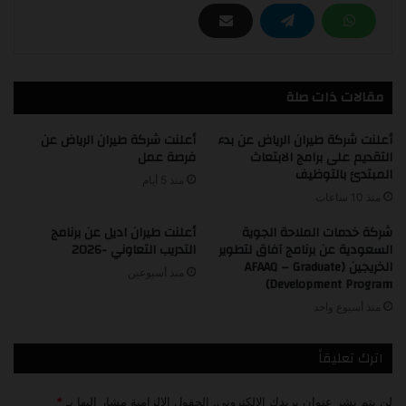
مقالات ذات صلة
أعلنت شركة طيران الرياض عن بدء
أعلنت شركة طيران الرياض عن
التقديم على برامج الابتعاث
فرصة عمل
المبتدئ بالتوظيف
منذ 5 أيام
منذ 10 ساعات
شركة خدمات الملاحة الجوية
أعلنت طيران اديل عن برنامج
السعودية عن برنامج آفاق لتطوير
التدريب التعاوني -2026
الخريجين (AFAAQ – Graduate
منذ أسبوعين
Development Program)
منذ أسبوع واحد
اترك تعليقاً
لن يتم نشر عنوان بريدك الإلكتروني.
الحقول الإلزامية مشار إليها بـ
*