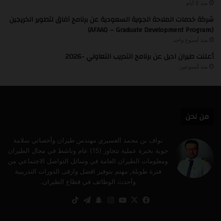
منذ 5 أيام
شركة خدمات الملاحة الجوية السعودية عن برنامج آفاق لتطوير الخريجين
(AFAAQ – Graduate Development Program)
منذ أسبوع واحد
أعلنت طيران اديل عن برنامج التدريب التعاوني -2026
منذ أسبوعين
من نحن
نواف بن محمد العسيري مهندس طيران وأخصائي سلامة
جوية بخبرة عملية تتجاوز (15) عام وناشط في مجال الطيران
ومعلومات الطيران العامة في وسائل التواصل الاجتماعي من
فترة طويلة, مهتم بتوفير افضل وارقى الدورات التدريبية
وأحدث الوظائف في قطاع الطيران.
‫X
فيسبوك
‫YouTube
انستقرام
سناب
تيلقرام
‫TikTok
تشات