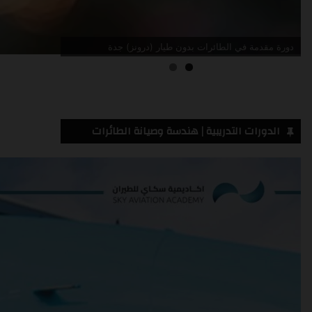
دورة مقدمة في الطائرات بدون طيار (درونز) جدة
الدورات التدريبية | هندسة وصيانة الطائرات