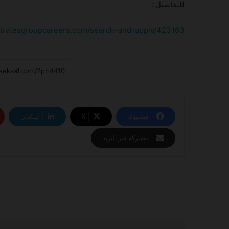
للتفاصيل :
iratesgroupcareers.com/search-and-apply/423163
فيسبوك
‫X
لينكدإن
مشاركة عبر البريد
أقرأ التالي