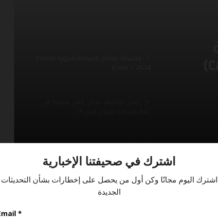
وظيفة: طاقم الضيافة الجوية (Cabin
Crew – 261A)
ل
ران
إعلان توظيف فرص عمل مميزة في
عدة مجالات طيران اديل
أعلنت شركة التنفيذي عن فرصة عمل
برنامج طيران الرياض للابتعاث في مجال
صيانة الطائرات
أعلنت شركة الطائرات المروحية عن فرصة
عمل على طائرة AW139
 شركة طيران الرياض
أعلنت شركة طيران أديل عن شاغر
لوطني الجديد)
متاح:كابتن A320