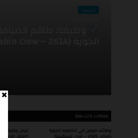
الرئيسية
2 يناير، 2026
الرئيسية
إعلان توظيف فرص عم
16 يناير، 2026
مميزة في عدة مجالات طي
اديل
وظيفة: طاقم الضيافة
الجوية (Cabin Crew – 261A)
مقالات ذات صلة
وظائف طيارين في الخطوط الجوية
فرص وظيفية في
بالرياض 2025 – فرص مستقبلية
(الناقل الجوي ا