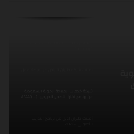
مجال الامن
برنامج نواة للضيافة الجوية اعلنت عن
فرصة عمل
أعلنت شركة طيران الرياض عن فرصة عمل
شركة خدمات الملاحة الجوية السعودية
عن برنامج آفاق لتطوير الخريجين (AFAAQ –
Graduate Development Program)
وية
مج
أعلنت طيران اديل عن برنامج التدريب
التعاوني -2026
أعلنت شركة الخطوط السعودية عن فرصل