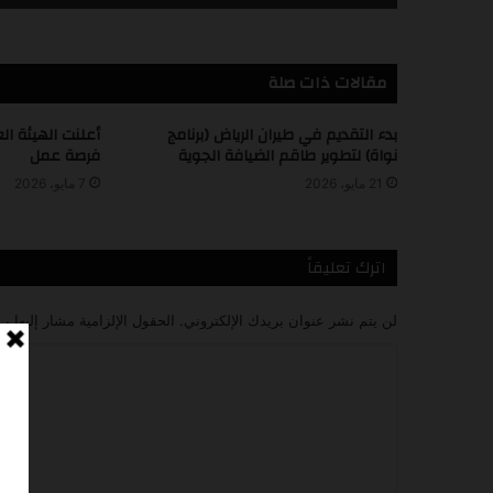
مقالات ذات صلة
بدء التقديم في طيران الرياض (برنامج
أعلنت الهيئة ال
نواة) لتطوير طاقم الضيافة الجوية
فرصة عمل
21 مايو، 2026
7 مايو، 2026
اترك تعليقاً
لن يتم نشر عنوان بريدك الإلكتروني.
الحقول الإلزامية مشار إليها بـ
ا
ل
ت
ع
ل