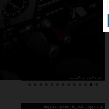
أدلة صيانة الطائرات
3
2
1
0
الدورات التدريبية | العمليات الجوية