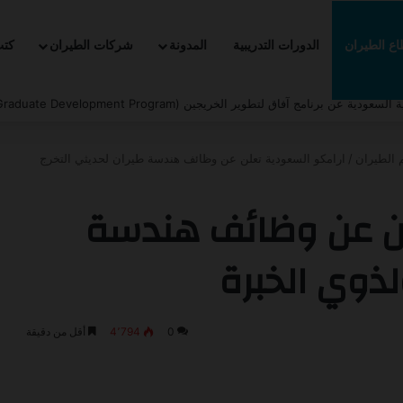
ع الطيران
الدورات التدريبية
المدونة
شركات الطيران
كت
لتدريب التعاوني -2026
 الطيران
/
ارامكو السعودية تعلن عن وظائف هندسة طيران لحديثي التخرج
لن عن وظائف هندسة
لذوي الخبرة
0
4٬794
أقل من دقيقة