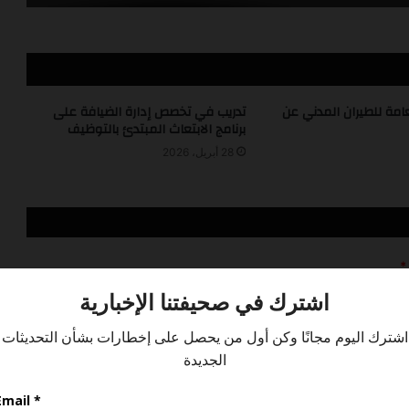
عمل
أعلنت شركة الطائرات المروحية عن فرصة
عمل فني أول صيانة طائرات
عامة للطيران المدني عن
تدريب في تخصص إدارة الضيافة على
برنامج الابتعاث المبتدئ بالتوظيف
تعلن شركة First Class Aviation Services
28 أبريل، 2026
عن توفر فرص وظيفية
برنامج التدريب الصيفي للطلاب الجامعيين
2026شركة الطائرات المروحية (THC)
*
فتح باب تقديم لوظائف الضيافة الجوية
في فلاي ناس
اعلنت شركة كاتريون عن فرصة عمل في