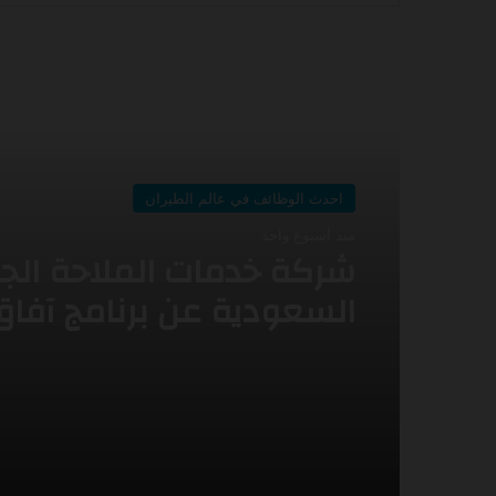
أقرأ التالي
احدث الوظائف في عالم الطيران
احدث الوظائف في عالم الطيران
منذ أسبوع واحد
منذ أسبوعين
شركة خدمات الملاحة الج
أعلنت طيران اديل عن برنا
السعودية عن برنامج آفاق
التدريب التعاوني -2026
لتطوير الخريجين (AFAAQ –
Graduate Development
Program)