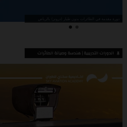
دورة مقدمة في الطائرات بدون طيار (درونز) جدة
الدورات التدريبية | هندسة وصيانة الطائرات