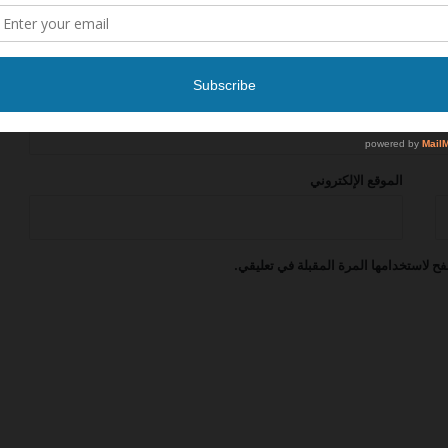
مجال الامن
برنامج نواة للضيافة الجوية اعلنت عن
فرصة عمل
أعلنت شركة طيران الرياض عن فرصة عمل
الموقع الإلكتروني
شركة خدمات الملاحة الجوية السعودية
عن برنامج آفاق لتطوير الخريجين (AFAAQ –
ح لاستخدامها المرة المقبلة في تعليقي.
Graduate Development Program)
أعلنت طيران اديل عن برنامج التدريب
التعاوني -2026
أعلنت شركة الخطوط السعودية عن فرصل
عمل