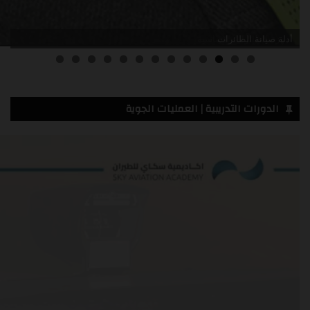
أدلة صيانة الطائرات
3
2
1
0
الدورات التدريبية | العمليات الجوية