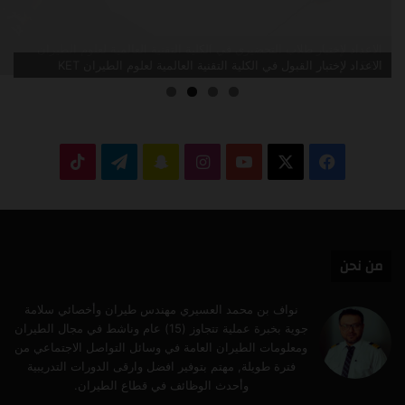
الاعداد لإختبار القبول في الكلية التقنية العالمية لعلوم الطيران KET
‫X
فيسبوك
‫YouTube
انستقرام
سناب
تيلقرام
‫TikTok
تشات
من نحن
نواف بن محمد العسيري مهندس طيران وأخصائي سلامة
جوية بخبرة عملية تتجاوز (15) عام وناشط في مجال الطيران
ومعلومات الطيران العامة في وسائل التواصل الاجتماعي من
فترة طويلة, مهتم بتوفير افضل وارقى الدورات التدريبية
وأحدث الوظائف في قطاع الطيران.