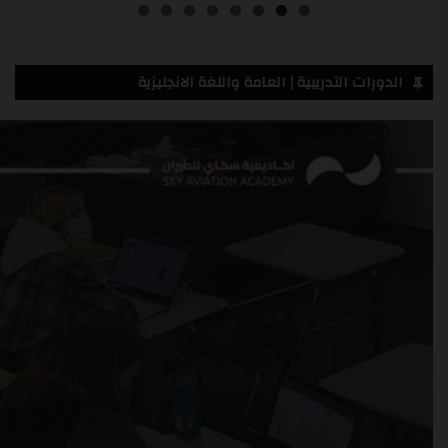
الدورات التدريبية | العامة واللغة الانجليزية