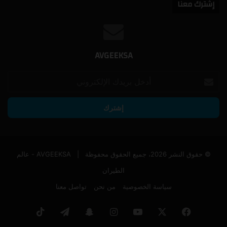
إشترك معنا
AVGEEKSA
أدخل
بريدك
الإلكتروني
© حقوق النشر 2026، جميع الحقوق محفوظة |
AVGEEKSA - عالم
الطيران
سياسة الخصوصية
من نحن
تواصل معنا
فيسبوك
‫X
‫YouTube
انستقرام
سناب
تيلقرام
‫TikTok