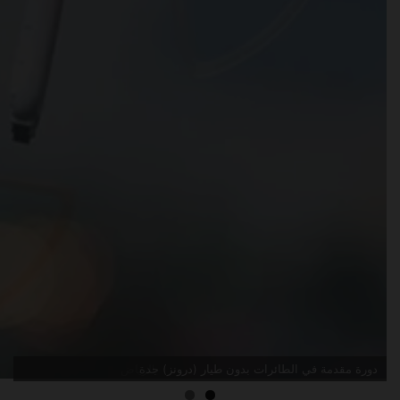
دورة مقدمة في الطائرات بدون طيار (درونز) جدة