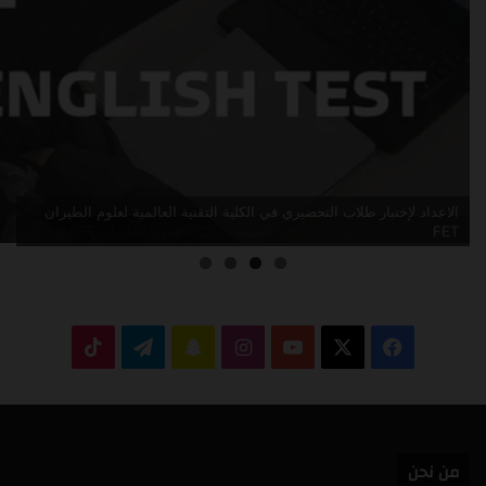
الاعداد لإختبار القبول في الكلية التقنية العالمية لعلوم الطيران KET
‫X
فيسبوك
‫YouTube
انستقرام
سناب
تيلقرام
‫TikTok
تشات
من نحن