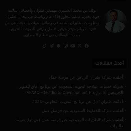
نواف بن محمد العسيري مهندس طيران وأخصائي سلامة
جوية بخبرة عملية تتجاوز (15) عام وناشط في مجال الطيران
ومعلومات الطيران العامة في وسائل التواصل الاجتماعي من
فترة طويلة, مهتم بتوفير افضل وارقى الدورات التدريبية
وأحدث الوظائف في قطاع الطيران.
‫X
فيسبوك
‫YouTube
انستقرام
سناب
تيلقرام
‫TikTok
تشات
أحدث المقالات
أعلنت شركة طيران الرياض عن فرصة عمل
شركة خدمات الملاحة الجوية السعودية عن برنامج آفاق لتطوير
الخريجين (AFAAQ – Graduate Development Program)
أعلنت طيران اديل عن برنامج التدريب التعاوني -2026
أعلنت شركة الخطوط السعودية عن فرصل عمل
أعلنت شركة الطائرات المروحية عن فرصة عمل فني أول صيانة
طائرات