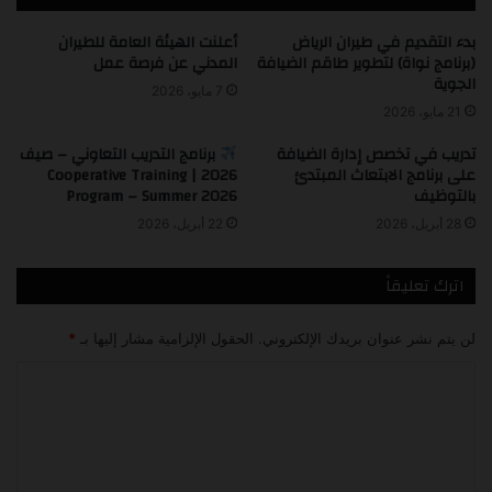
بدء التقديم في طيران الرياض
أعلنت الهيئة العامة للطيران
(برنامج نواة) لتطوير طاقم الضيافة
المدني عن فرصة عمل
الجوية
7 مايو، 2026
21 مايو، 2026
تدريب في تخصص إدارة الضيافة
برنامج التدريب التعاوني – صيف
على برنامج الابتعاث المبتدئ
2026 | Cooperative Training
بالتوظيف
Program – Summer 2026
28 أبريل، 2026
22 أبريل، 2026
اترك تعليقاً
لن يتم نشر عنوان بريدك الإلكتروني.
الحقول الإلزامية مشار إليها بـ
*
ا
ل
ت
ع