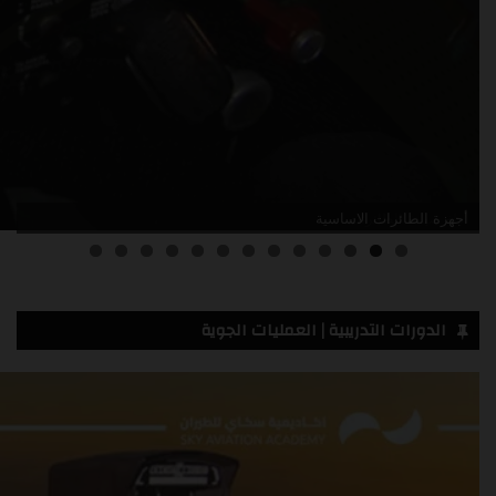
أدلة صيانة الطائرات
3
2
1
0
الدورات التدريبية | العمليات الجوية