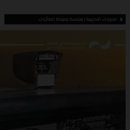
الدورات التدريبية | هندسة وصيانة الطائرات