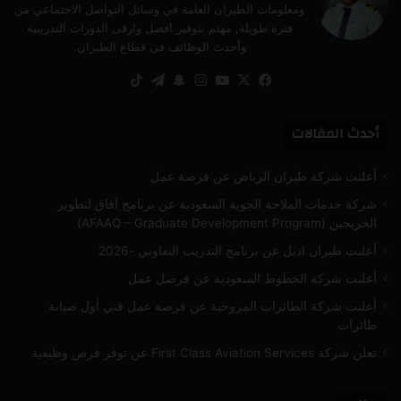
ومعلومات الطيران العامة في وسائل التواصل الاجتماعي من
فترة طويلة, مهتم بتوفير افضل وارقى الدورات التدريبية
وأحدث الوظائف في قطاع الطيران.
‫X
فيسبوك
‫YouTube
انستقرام
سناب
تيلقرام
‫TikTok
تشات
أحدث المقالات
أعلنت شركة طيران الرياض عن فرصة عمل
شركة خدمات الملاحة الجوية السعودية عن برنامج آفاق لتطوير
الخريجين (AFAAQ – Graduate Development Program)
أعلنت طيران اديل عن برنامج التدريب التعاوني -2026
أعلنت شركة الخطوط السعودية عن فرصل عمل
أعلنت شركة الطائرات المروحية عن فرصة عمل فني أول صيانة
طائرات
تعلن شركة First Class Aviation Services عن توفر فرص وظيفية