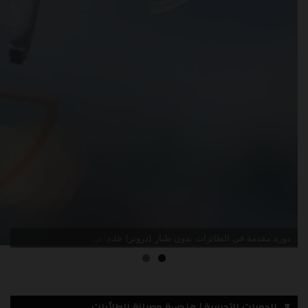
دورة مقدمة في الطائرات بدون طيار (درونز) جدة
الدورات التدريبية | هندسة وصيانة الطائرات