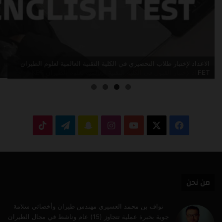
الاعداد لإختبار القبول في الكلية التقنية العالمية لعلوم الطيران KET
‫X
فيسبوك
‫YouTube
انستقرام
سناب
تيلقرام
‫TikTok
تشات
من نحن
نواف بن محمد العسيري مهندس طيران وأخصائي سلامة
جوية بخبرة عملية تتجاوز (15) عام وناشط في مجال الطيران