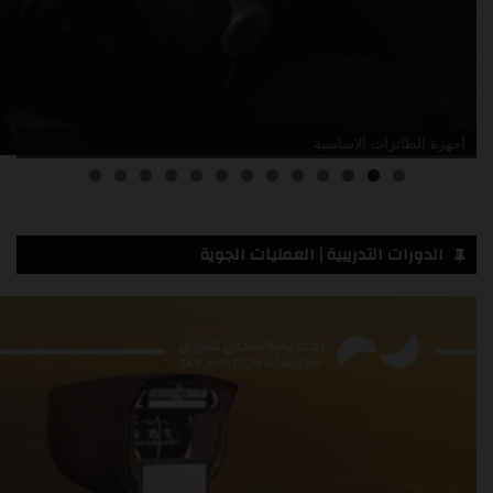
أدلة صيانة الطائرات
3
2
1
0
الدورات التدريبية | العمليات الجوية