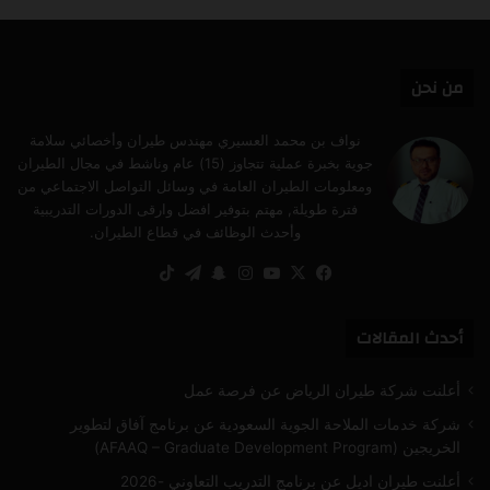
تشات
من نحن
نواف بن محمد العسيري مهندس طيران وأخصائي سلامة
جوية بخبرة عملية تتجاوز (15) عام وناشط في مجال الطيران
ومعلومات الطيران العامة في وسائل التواصل الاجتماعي من
فترة طويلة, مهتم بتوفير افضل وارقى الدورات التدريبية
وأحدث الوظائف في قطاع الطيران.
‫X
فيسبوك
‫YouTube
انستقرام
سناب
تيلقرام
‫TikTok
تشات
أحدث المقالات
أعلنت شركة طيران الرياض عن فرصة عمل
شركة خدمات الملاحة الجوية السعودية عن برنامج آفاق لتطوير
الخريجين (AFAAQ – Graduate Development Program)
أعلنت طيران اديل عن برنامج التدريب التعاوني -2026