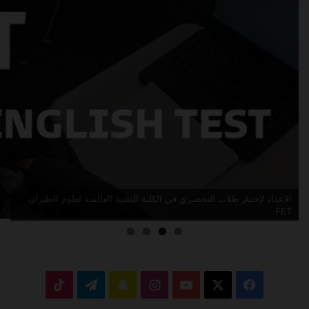
الاعداد لإختبار القبول في الكلية التقنية العالمية لعلوم الطيران KET
‫X
فيسبوك
‫YouTube
انستقرام
سناب
تيلقرام
‫TikTok