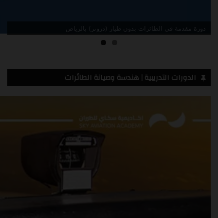
دورة مقدمة في الطائرات بدون طيار (درونز) جدة
الدورات التدريبية | هندسة وصيانة الطائرات