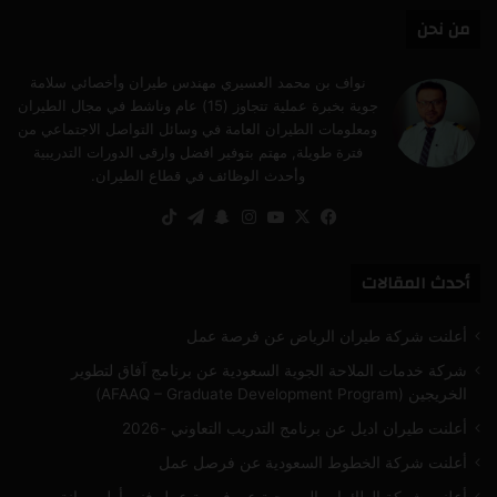
من نحن
نواف بن محمد العسيري مهندس طيران وأخصائي سلامة
جوية بخبرة عملية تتجاوز (15) عام وناشط في مجال الطيران
ومعلومات الطيران العامة في وسائل التواصل الاجتماعي من
فترة طويلة, مهتم بتوفير افضل وارقى الدورات التدريبية
وأحدث الوظائف في قطاع الطيران.
‫X
فيسبوك
‫YouTube
انستقرام
سناب
تيلقرام
‫TikTok
تشات
أحدث المقالات
أعلنت شركة طيران الرياض عن فرصة عمل
شركة خدمات الملاحة الجوية السعودية عن برنامج آفاق لتطوير
الخريجين (AFAAQ – Graduate Development Program)
أعلنت طيران اديل عن برنامج التدريب التعاوني -2026
أعلنت شركة الخطوط السعودية عن فرصل عمل
أعلنت شركة الطائرات المروحية عن فرصة عمل فني أول صيانة