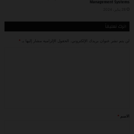
Management Systems
28 يناير، 2024
اترك تعليقاً
لن يتم نشر عنوان بريدك الإلكتروني.
الحقول الإلزامية مشار إليها بـ
*
ا
ل
ت
ع
ل
ي
ق
*
الاسم
*