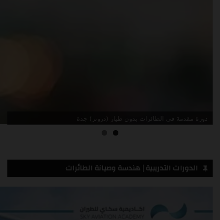
دورة مقدمة في الطائرات بدون طيار (درونز) جدة
الدورات التدريبية | هندسة وصيانة الطائرات