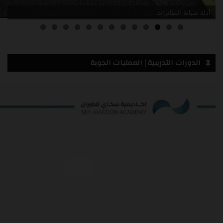
أدلة صيانة الطائرات
3
2
1
0
الدورات التدريبية | العمليات الجوية