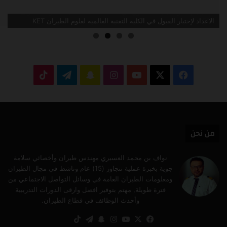
الاعداد لإختبار القبول في الكلية التقنية العالمية لعلوم الطيران KET
‫X
فيسبوك
‫YouTube
انستقرام
سناب
تيلقرام
‫TikTok
تشات
من نحن
نواف بن محمد العسيري مهندس طيران وأخصائي سلامة
جوية بخبرة عملية تتجاوز (15) عام وناشط في مجال الطيران
ومعلومات الطيران العامة في وسائل التواصل الاجتماعي من
فترة طويلة, مهتم بتوفير افضل وارقى الدورات التدريبية
وأحدث الوظائف في قطاع الطيران.
‫X
فيسبوك
‫YouTube
انستقرام
سناب
تيلقرام
‫TikTok