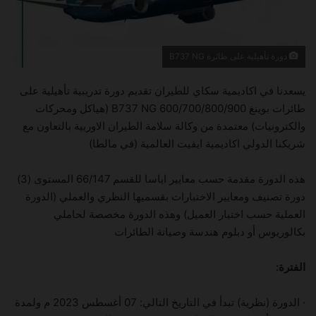
دورة تأهيلية على طائرة B737 NG
يسعدنا في اكاديمية سكاي للطيران تقديم دورة تدريبية تأهيلية على
طائرات بوينغ B737 NG 600/700/800/900 (هياكل ومحركات
والكترونيات) معتمدة من وكالة سلامة الطيران الاوربية بالتعاون مع
شريكنا الدولي اكاديمية ايفيت العالمية (في مالطا)
هذه الدورة مقدمة حسب معايير اياسا للقسم 66/147 المستوى (3)
دورة تصنيف ومعايير الاختبارات بقسميها النظري والعملي (الدورة
العملية حسب اختيار العميل) وهذه الدورة مخصصة لحاملي
بكالوريوس أو دبلوم هندسة وصيانة الطائرات
الفترة:
· الدورة (نظرية) تبدأ في التاريخ التالي: 07 أغسطس 2023 م ولمدة