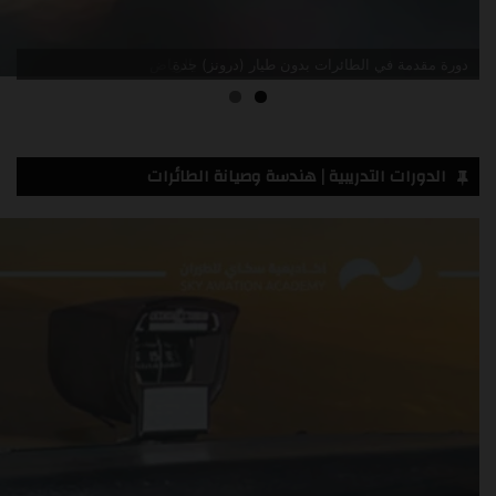
دورة مقدمة في الطائرات بدون طيار (درونز) جدة
الدورات التدريبية | هندسة وصيانة الطائرات