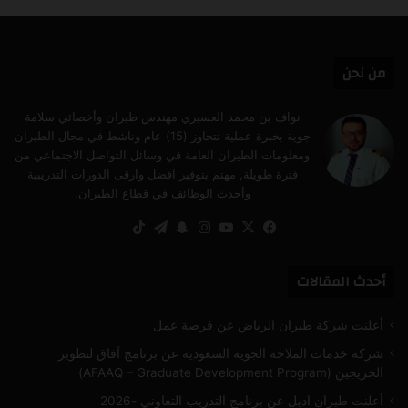
تشات
من نحن
نواف بن محمد العسيري مهندس طيران وأخصائي سلامة
جوية بخبرة عملية تتجاوز (15) عام وناشط في مجال الطيران
ومعلومات الطيران العامة في وسائل التواصل الاجتماعي من
فترة طويلة, مهتم بتوفير افضل وارقى الدورات التدريبية
وأحدث الوظائف في قطاع الطيران.
‫X
فيسبوك
‫YouTube
انستقرام
سناب
تيلقرام
‫TikTok
تشات
أحدث المقالات
أعلنت شركة طيران الرياض عن فرصة عمل
شركة خدمات الملاحة الجوية السعودية عن برنامج آفاق لتطوير
الخريجين (AFAAQ – Graduate Development Program)
أعلنت طيران اديل عن برنامج التدريب التعاوني -2026