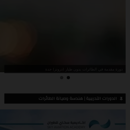
دورة مقدمة في الطائرات بدون طيار (درونز) جدة
الدورات التدريبية | هندسة وصيانة الطائرات