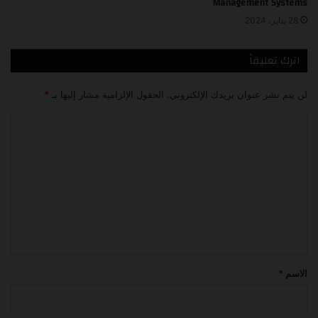
Management Systems
28 يناير، 2024
اترك تعليقاً
لن يتم نشر عنوان بريدك الإلكتروني.
الحقول الإلزامية مشار إليها بـ
*
ا
ل
ت
ع
ل
ي
ق
*
الاسم
*