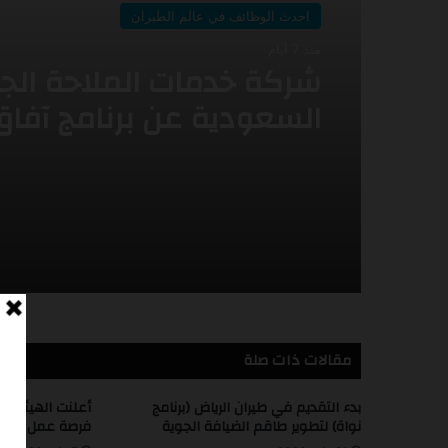
احدث الوظائف في عالم الطيران
احدث الوظائف في عالم الطيران
منذ أسبوعين
منذ 7 أيام
أعلنت طيران اديل عن برنا
التدريب التعاوني -2026
شركة خدمات الملاحة الج
السعودية عن برنامج آفاق
لتطوير الخريجين (AFAAQ –
Graduate Development
Program)
مقالات ذات صلة
بدء التقديم في طيران الرياض (برنامج
أعلنت الهيئة ال
نواة) لتطوير طاقم الضيافة الجوية
فرصة عمل