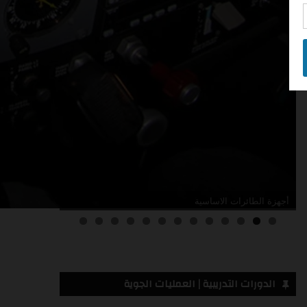
أدلة صيانة الطائرات
3
2
1
0
الدورات التدريبية | العمليات الجوية