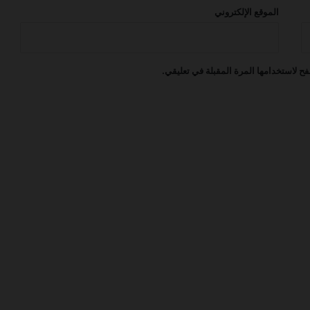
الموقع الإلكتروني
شركة خدمات الملاحة الجوية السعودية
عن برنامج آفاق لتطوير الخريجين (AFAAQ –
Graduate Development Program)
ح لاستخدامها المرة المقبلة في تعليقي.
أعلنت طيران اديل عن برنامج التدريب
التعاوني -2026
أعلنت شركة الخطوط السعودية عن فرصل
عمل
أعلنت شركة الطائرات المروحية عن فرصة
عمل فني أول صيانة طائرات