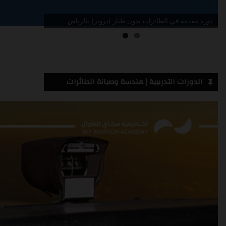
دورة مقدمة في الطائرات بدون طيار (درونز) جدة
الدورات التدريبية | هندسة وصيانة الطائرات