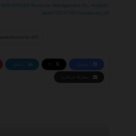
fice-%281010%29-Revenue-Management-Sr_-Analyst-
Jedd/702147101/?locale=en_US
فيسبوك
‫X
لينكدإن
مشاركة عبر البريد
أقرأ التالي