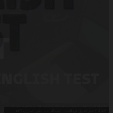
الاعداد لإختبار القبول في الكلية التقنية العالمية لعلوم الطيران KET