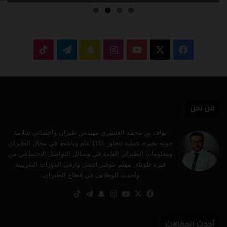
‫X
فيسبوك
‫YouTube
انستقرام
سناب
تيلقرام
‫TikTok
تشات
من نحن
نواف بن محمد العسيري مهندس طيران وأخصائي سلامة
جوية بخبرة عملية تتجاوز (15) عام وناشط في مجال الطيران
ومعلومات الطيران العامة في وسائل التواصل الاجتماعي من
فترة طويلة, مهتم بتوفير افضل وارقى الدورات التدريبية
وأحدث الوظائف في قطاع الطيران.
‫X
فيسبوك
‫YouTube
انستقرام
سناب
تيلقرام
‫TikTok
تشات
أحدث المقالات