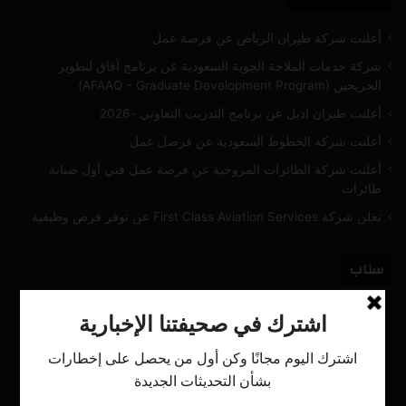
أعلنت شركة طيران الرياض عن فرصة عمل
شركة خدمات الملاحة الجوية السعودية عن برنامج آفاق لتطوير
الخريجين (AFAAQ – Graduate Development Program)
أعلنت طيران اديل عن برنامج التدريب التعاوني -2026
أعلنت شركة الخطوط السعودية عن فرصل عمل
أعلنت شركة الطائرات المروحية عن فرصة عمل فني أول صيانة
طائرات
تعلن شركة First Class Aviation Services عن توفر فرص وظيفية
سناب