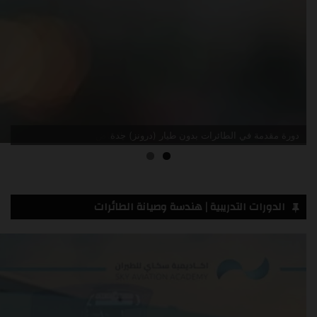
دورة مقدمة في الطائرات بدون طيار (درونز) جدة
الدورات التدريبية | هندسة وصيانة الطائرات