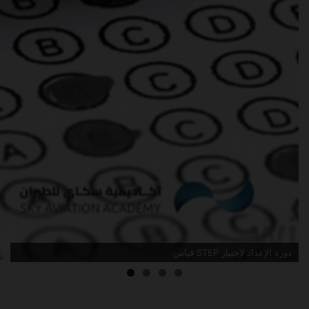
دورة الإعداد لإختبار STEP قياس