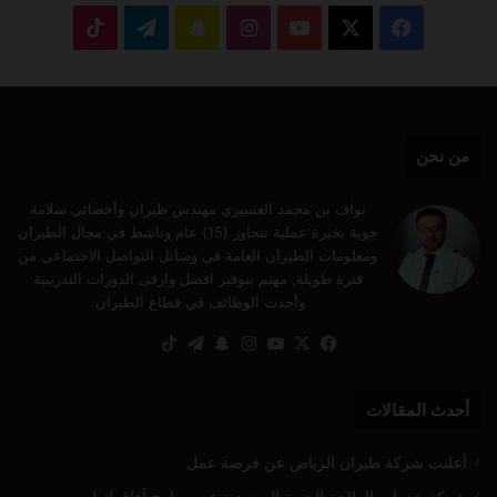
‫X
فيسبوك
‫YouTube
انستقرام
سناب
تيلقرام
‫TikTok
تشات
من نحن
نواف بن محمد العسيري مهندس طيران وأخصائي سلامة
جوية بخبرة عملية تتجاوز (15) عام وناشط في مجال الطيران
ومعلومات الطيران العامة في وسائل التواصل الاجتماعي من
فترة طويلة, مهتم بتوفير افضل وارقى الدورات التدريبية
وأحدث الوظائف في قطاع الطيران.
‫X
فيسبوك
‫YouTube
انستقرام
سناب
تيلقرام
‫TikTok
تشات
أحدث المقالات
أعلنت شركة طيران الرياض عن فرصة عمل
شركة خدمات الملاحة الجوية السعودية عن برنامج آفاق لتطوير