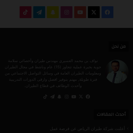
‫X
فيسبوك
‫YouTube
انستقرام
سناب
تيلقرام
‫TikTok
تشات
من نحن
نواف بن محمد العسيري مهندس طيران وأخصائي سلامة
جوية بخبرة عملية تتجاوز (15) عام وناشط في مجال الطيران
ومعلومات الطيران العامة في وسائل التواصل الاجتماعي من
فترة طويلة, مهتم بتوفير افضل وارقى الدورات التدريبية
وأحدث الوظائف في قطاع الطيران.
‫X
فيسبوك
‫YouTube
انستقرام
سناب
تيلقرام
‫TikTok
تشات
أحدث المقالات
أعلنت شركة طيران الرياض عن فرصة عمل