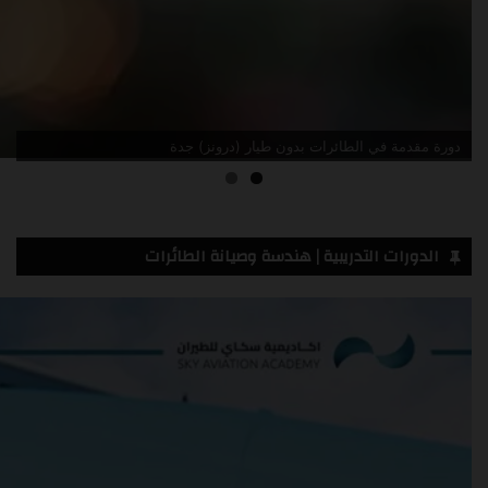
دورة مقدمة في الطائرات بدون طيار (درونز) جدة
الدورات التدريبية | هندسة وصيانة الطائرات