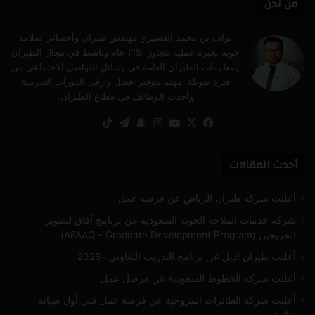
من نحن
نواف بن محمد العسيري مهندس طيران وأخصائي سلامة
جوية بخبرة عملية تتجاوز (15) عام وناشط في مجال الطيران
ومعلومات الطيران العامة في وسائل التواصل الاجتماعي من
فترة طويلة, مهتم بتوفير افضل وارقى الدورات التدريبية
وأحدث الوظائف في قطاع الطيران.
‫X
فيسبوك
‫YouTube
انستقرام
سناب
تيلقرام
‫TikTok
تشات
أحدث المقالات
أعلنت شركة طيران الرياض عن فرصة عمل
شركة خدمات الملاحة الجوية السعودية عن برنامج آفاق لتطوير
الخريجين (AFAAQ – Graduate Development Program)
أعلنت طيران اديل عن برنامج التدريب التعاوني -2026
أعلنت شركة الخطوط السعودية عن فرصل عمل
أعلنت شركة الطائرات المروحية عن فرصة عمل فني أول صيانة