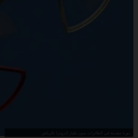
دورة مقدمة في الطائرات بدون طيار (درونز) جدة