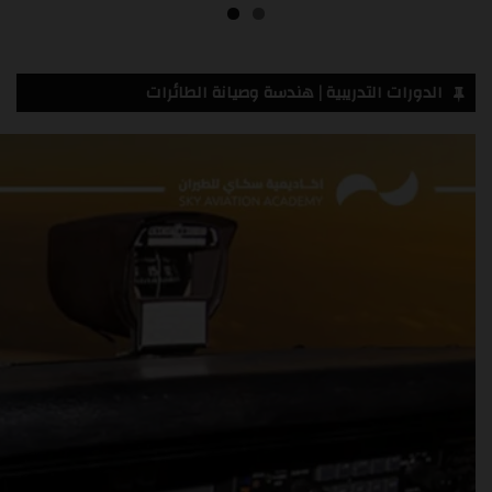
الدورات التدريبية | هندسة وصيانة الطائرات