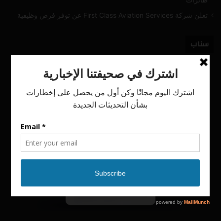
طائرات
تعلن شركة First Class Aviation Services عن توفر فرص وظيفية
سناب