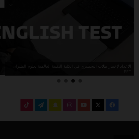
الاعداد لإختبار القبول في الكلية التقنية العالمية لعلوم الطيران KET
‫X
فيسبوك
‫YouTube
انستقرام
سناب
تيلقرام
‫TikTok
تشات