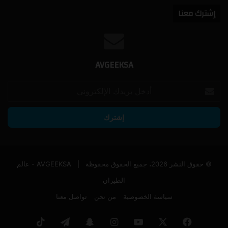
إشترك معنا
AVGEEKSA
أدخل
بريدك
الإلكتروني
© حقوق النشر 2026، جميع الحقوق محفوظة |
AVGEEKSA - عالم
الطيران
سياسة الخصوصية
من نحن
تواصل معنا
فيسبوك
‫X
‫YouTube
انستقرام
سناب
تيلقرام
‫TikTok