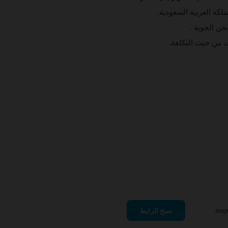
كة العربية السعودية.
حن الجوية .
 من حيث التكلفة.
أعلنت شركة الطائرات المروحية عن فرصة
عمل على طائرة AW139
أعلنت شركة السلام عن فرصة عمل
نسخ الرابط