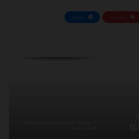
أعلنت شركة طائرات ايرباص عن فرصة عمل
بينتيريست
ماسنجر
أعلنت شركة الخطوط السعودية عن فرصة
عمل
أعلن مطار الملك سلمان الدولي عن برنامج
تمهير التدريبي
أعلنت شركة طيران الرياض عن فرصة عمل
وظيفة: طاقم الضيافة الجوية (Cabin
Crew – 261A)
ل
ران
إعلان توظيف فرص عمل مميزة في
عدة مجالات طيران اديل