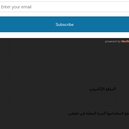
أعلنت شركة الخطوط السعودية عن فرصة
عمل
أعلن مطار الملك سلمان الدولي عن برنامج
تمهير التدريبي
أعلنت شركة طيران الرياض عن فرصة عمل
وظيفة: طاقم الضيافة الجوية (Cabin
Crew – 261A)
الموقع الإلكتروني
إعلان توظيف فرص عمل مميزة في
عدة مجالات طيران اديل
ح لاستخدامها المرة المقبلة في تعليقي.
أعلنت شركة التنفيذي عن فرصة عمل