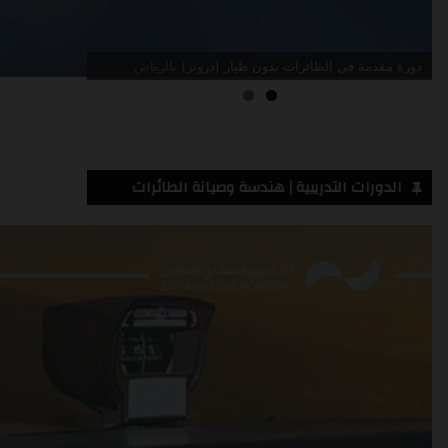
دورة مقدمة في الطائرات بدون طيار (درونز) جدة
الدورات التدريبية | هندسة وصيانة الطائرات