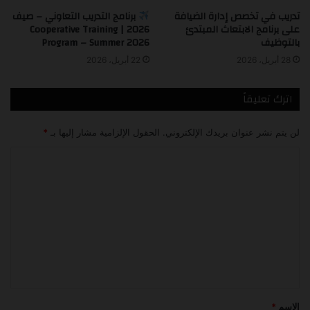
تدريب في تخصص إدارة الضيافة
برنامج التدريب التعاوني – صيف
على برنامج الابتعاث المبتدئ
2026 | Cooperative Training
بالتوظيف
Program – Summer 2026
28 أبريل، 2026
22 أبريل، 2026
اترك تعليقاً
لن يتم نشر عنوان بريدك الإلكتروني.
الحقول الإلزامية مشار إليها بـ
*
ا
ل
ت
ع
ل
ي
ق
*
الاسم
*