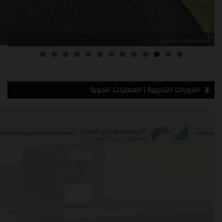
أدلة صيانة الطائرات
3
2
1
0
الدورات التدريبية | العمليات الجوية