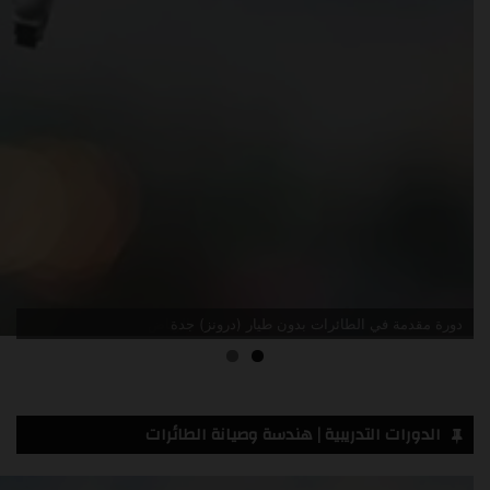
دورة مقدمة في الطائرات بدون طيار (درونز) جدة
الدورات التدريبية | هندسة وصيانة الطائرات