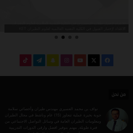
الاعداد لإختبار القبول في الكلية التقنية العالمية لعلوم الطيران KET
‫X
فيسبوك
‫YouTube
انستقرام
سناب
تيلقرام
‫TikTok
تشات
من نحن
نواف بن محمد العسيري مهندس طيران وأخصائي سلامة
جوية بخبرة عملية تتجاوز (15) عام وناشط في مجال الطيران
ومعلومات الطيران العامة في وسائل التواصل الاجتماعي من
فترة طويلة, مهتم بتوفير افضل وارقى الدورات التدريبية