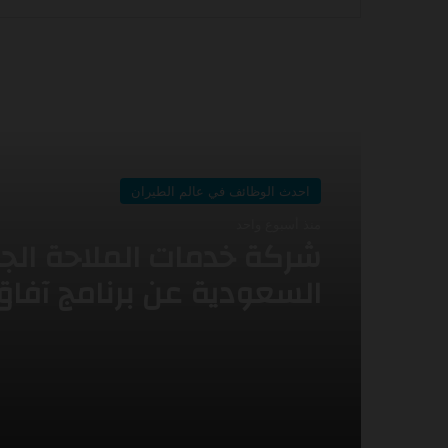
أقرأ التالي
احدث الوظائف في عالم الطيران
احدث الوظائف في عالم الطيران
منذ أسبوعين
منذ أسبوع واحد
أعلنت طيران اديل عن برنا
التدريب التعاوني -2026
شركة خدمات الملاحة الج
السعودية عن برنامج آفاق
لتطوير الخريجين (AFAAQ –