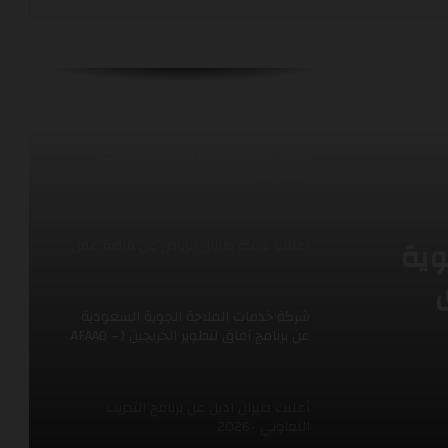
مجال الامن
برنامج نواة للضيافة الجوية اعلنت عن
فرصة عمل
أعلنت شركة طيران الرياض عن فرصة عمل
شركة خدمات الملاحة الجوية السعودية
عن برنامج آفاق لتطوير الخريجين (AFAAQ –
مج
Graduate Development Program)
أعلنت طيران اديل عن برنامج التدريب
وية
التعاوني -2026
أعلنت شركة الخطوط السعودية عن فرصل
عمل