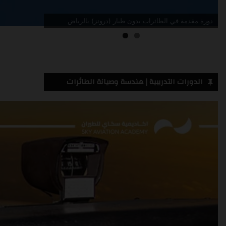
دورة مقدمة في الطائرات بدون طيار (درونز) جدة
الدورات التدريبية | هندسة وصيانة الطائرات