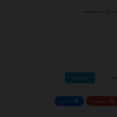
ات الأرضية للطيران.
تعلن شركة First Class Aviation Services
عن توفر فرص وظيفية
برنامج التدريب الصيفي للطلاب الجامعيين
2026شركة الطائرات المروحية (THC)
نسخ الرابط
فتح باب تقديم لوظائف الضيافة الجوية
في فلاي ناس
بينتيريست
ماسنجر
اعلنت شركة كاتريون عن فرصة عمل في