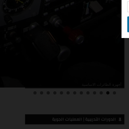
أدلة صيانة الطائرات
3
2
1
0
الدورات التدريبية | العمليات الجوية