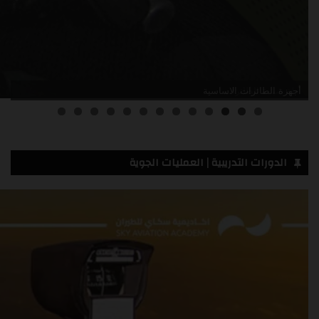
أدلة صيانة الطائرات
3
2
1
0
الدورات التدريبية | العمليات الجوية