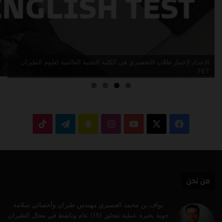
الاعداد لإختبار القبول في الكلية التقنية العالمية لعلوم الطيران KET
‫X
فيسبوك
‫YouTube
انستقرام
سناب
تيلقرام
‫TikTok
تشات
من نحن
نواف بن محمد العسيري مهندس طيران وأخصائي سلامة
جوية بخبرة عملية تتجاوز (15) عام وناشط في مجال الطيران