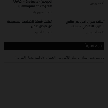
الخريجين (AFAAQ – Graduate
منذ يومين
Development Program)
منذ أسبوع واحد
أعلنت طيران اديل عن برنامج
أعلنت شركة الخطوط السعودية
التدريب التعاوني -2026
عن فرصل عمل
منذ أسبوعين
منذ 3 أسابيع
اترك تعليقاً
لن يتم نشر عنوان بريدك الإلكتروني.
الحقول الإلزامية مشار إليها بـ
*
ا
ل
ت
ع
ل
ي