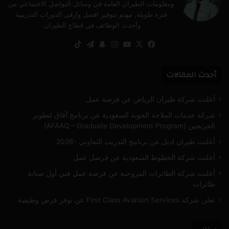
ومعلومات الطيران العامة في وسائل التواصل الاجتماعي من
فترة طويلة, مهتم بتوفير افضل وارقى الدورات التدريبية
وأحدث الوظائف في قطاع الطيران.
‫X
فيسبوك
‫YouTube
انستقرام
سناب
تيلقرام
‫TikTok
تشات
أحدث المقالات
أعلنت شركة طيران الرياض عن فرصة عمل
شركة خدمات الملاحة الجوية السعودية عن برنامج آفاق لتطوير
الخريجين (AFAAQ – Graduate Development Program)
أعلنت طيران اديل عن برنامج التدريب التعاوني -2026
أعلنت شركة الخطوط السعودية عن فرصل عمل
أعلنت شركة الطائرات المروحية عن فرصة عمل فني أول صيانة
طائرات
تعلن شركة First Class Aviation Services عن توفر فرص وظيفية