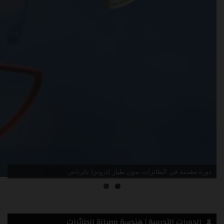
دورة مقدمة في الطائرات بدون طيار (درونز) جدة
الدورات التدريبية | هندسة وصيانة الطائرات