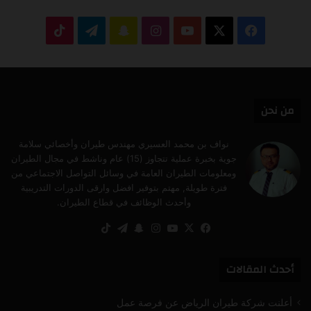
‫X
فيسبوك
‫YouTube
انستقرام
سناب
تيلقرام
‫TikTok
تشات
من نحن
نواف بن محمد العسيري مهندس طيران وأخصائي سلامة
جوية بخبرة عملية تتجاوز (15) عام وناشط في مجال الطيران
ومعلومات الطيران العامة في وسائل التواصل الاجتماعي من
فترة طويلة, مهتم بتوفير افضل وارقى الدورات التدريبية
وأحدث الوظائف في قطاع الطيران.
‫X
فيسبوك
‫YouTube
انستقرام
سناب
تيلقرام
‫TikTok
تشات
أحدث المقالات
أعلنت شركة طيران الرياض عن فرصة عمل